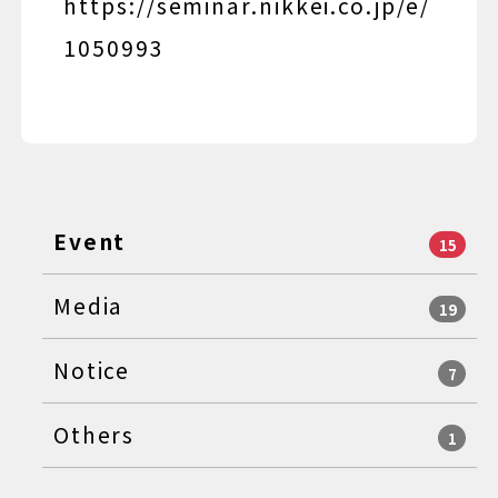
https://seminar.nikkei.co.jp/e/
1050993
Event
15
Media
19
Notice
7
Others
1