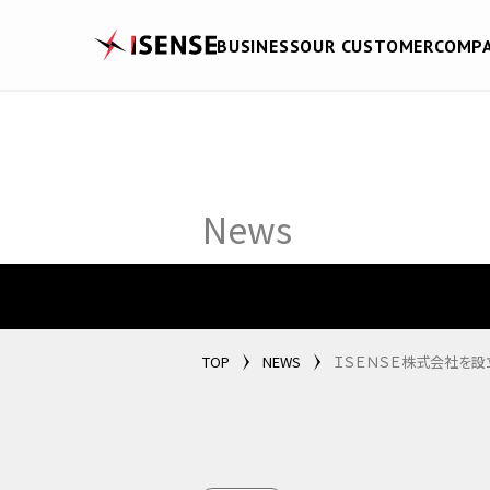
BUSINESS
OUR CUSTOMER
COMP
News
TOP
NEWS
ＩＳＥＮＳＥ株式会社を設